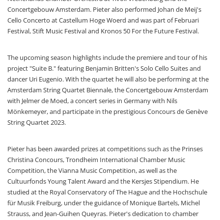
Concertgebouw Amsterdam. Pieter also performed Johan de Meij's
Cello Concerto at Castellum Hoge Woerd and was part of Februari
Festival, Stift Music Festival and Kronos 50 For the Future Festival.
The upcoming season highlights include the premiere and tour of his
project "Suite B." featuring Benjamin Britten's Solo Cello Suites and
dancer Uri Eugenio. With the quartet he will also be performing at the
Amsterdam String Quartet Biennale, the Concertgebouw Amsterdam
with Jelmer de Moed, a concert series in Germany with Nils
Mönkemeyer, and participate in the prestigious Concours de Genève
String Quartet 2023.
Pieter has been awarded prizes at competitions such as the Prinses
Christina Concours, Trondheim International Chamber Music
Competition, the Vianna Music Competition, as well as the
Cultuurfonds Young Talent Award and the Kersjes Stipendium. He
studied at the Royal Conservatory of The Hague and the Hochschule
für Musik Freiburg, under the guidance of Monique Bartels, Michel
Strauss, and Jean-Guihen Queyras. Pieter's dedication to chamber