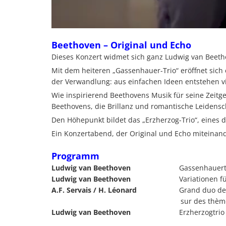
Beethoven – Original und Echo
Dieses Konzert widmet sich ganz Ludwig van Beetho
Mit dem heiteren „Gassenhauer-Trio“ eröffnet sich 
der Verwandlung: aus einfachen Ideen entstehen vi
Wie inspirierend Beethovens Musik für seine Zeitg
Beethovens, die Brillanz und romantische Leidensch
Den Höhepunkt bildet das „Erzherzog-Trio“, eines
Ein Konzertabend, der Original und Echo miteinand
Programm
Ludwig van Beethoven
Gassenhauertr
Ludwig van Beethoven
Variationen für Kl
A.F. Servais / H. Léonard
Grand duo de Conc
sur des thèmes de Be
Ludwig van Beethoven
Erzherzogtrio