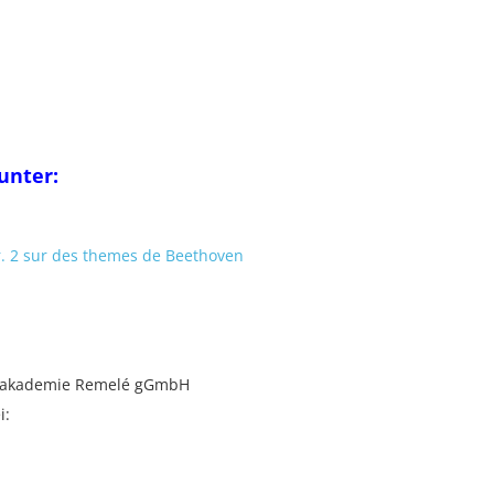
unter:
. 2 sur des themes de Beethoven
sikakademie Remelé gGmbH
i: